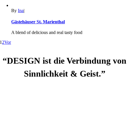
By
Ina
|
Gästehäuser St. Marienthal
A blend of delicious and real tasty food
1
2
Vor
“DESIGN ist die Verbindung von
Sinnlichkeit & Geist.”