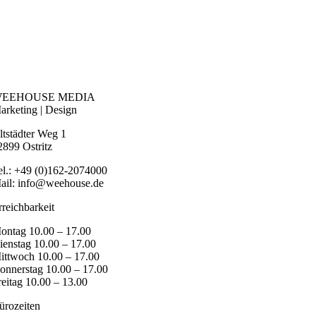
EEHOUSE MEDIA
arketing | Design
ltstädter Weg 1
2899 Ostritz
el.: +49 (0)162-2074000
ail: info@weehouse.de
rreichbarkeit
ontag 10.00 – 17.00
ienstag 10.00 – 17.00
ittwoch 10.00 – 17.00
onnerstag 10.00 – 17.00
reitag 10.00 – 13.00
ürozeiten